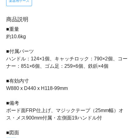
楽器用ケース
商品説明
■重量
約10.6kg
■付属パーツ
ハンドル：124×1個、キャッチロック：790×2個、コー
ナー：851×6個、ゴム足：259×6個、鉄鋲×4個
■有効内寸
W880 x D440 x H118-99mm
■備考
ボード面FRP仕上げ、マジックテープ（25mm幅）オ
ス・メス900mm付属・左側面19ハンドル付
■図面